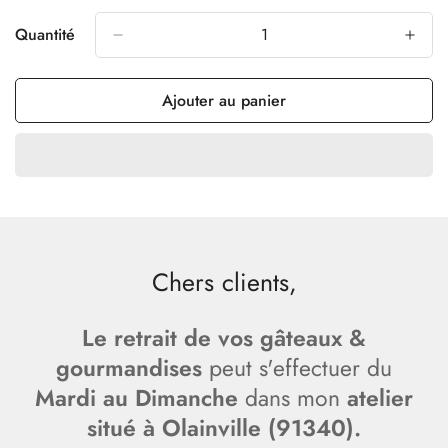
Ou
Ou
Indisponible
Indisponible
Quantité
Ajouter au panier
Chers clients,
Le retrait de vos gâteaux &
Le retrait de vos gâteaux &
Le retrait de vos gâteaux &
gourmandises
gourmandises
gourmandises
peut s'effectuer du
Mardi au Dimanche
Mardi au Dimanche
Mardi au Dimanche
dans mon
atelier
atelier
atelier
situé à Olainville (91340).
situé à Olainville (91340).
situé à Olainville (91340).