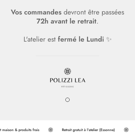
Vos commandes
Vos commandes
Vos commandes
devront être passées
72h avant le retrait
72h avant le retrait
72h avant le retrait
.
L'atelier est
fermé le Lundi
fermé le Lundi
fermé le Lundi
✨
maison & produits frais
Retrait gratuit à l'atelier (Essonne)