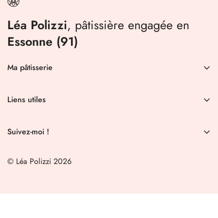
Léa Polizzi
, pâtissière engagée en
Essonne (91)
Ma pâtisserie
Commander
Liens utiles
Qui suis-je ?
Évènement
Ateliers
Suivez-moi !
Offre aux entreprises
CGV
© Léa Polizzi 2026