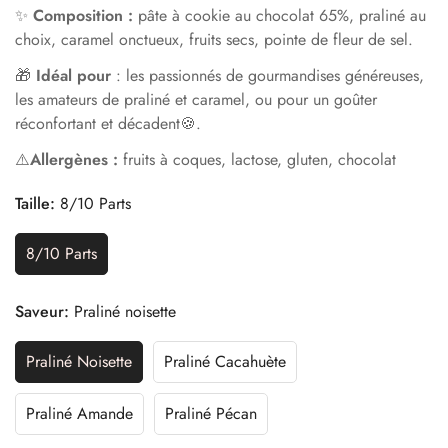
✨
Composition :
pâte à cookie au chocolat 65%, praliné au
choix, caramel onctueux, fruits secs, pointe de fleur de sel.
🎁
Idéal pour
:
les passionnés de gourmandises généreuses,
les amateurs de praliné et caramel, ou pour un goûter
réconfortant et décadent🍪.
⚠️
Allergènes :
fruits à coques, lactose, gluten, chocolat
Taille:
8/10 Parts
8/10 Parts
Variante
Épuisée
Ou
Saveur:
Praliné noisette
Indisponible
Praliné Noisette
Praliné Cacahuète
Variante
Variante
Épuisée
Épuisée
Ou
Ou
Praliné Amande
Praliné Pécan
Variante
Variante
Indisponible
Indisponible
Épuisée
Épuisée